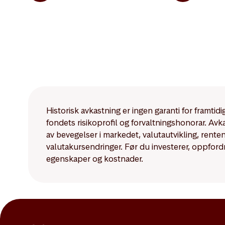
Historisk avkastning er ingen garanti for framti
fondets risikoprofil og forvaltningshonorar. Av
av bevegelser i markedet, valutautvikling, rent
valutakursendringer. Før du investerer, oppford
egenskaper og kostnader.