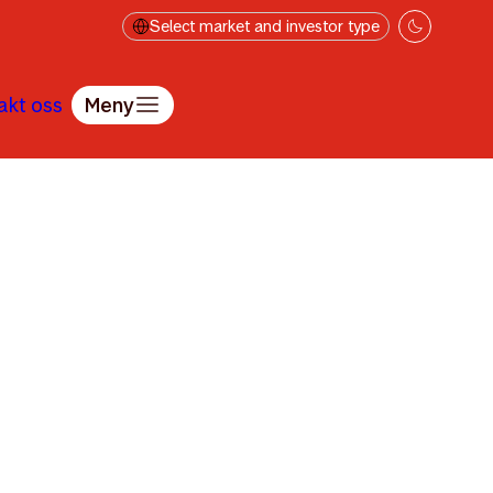
Select market and investor type
akt oss
Meny