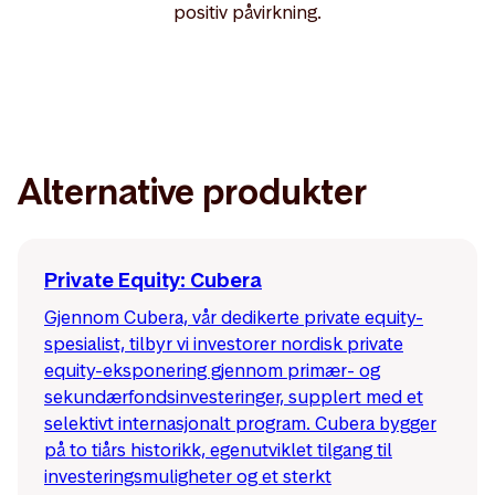
positiv påvirkning.
Alternative produkter
Private Equity: Cubera
Gjennom Cubera, vår dedikerte private equity-
spesialist, tilbyr vi investorer nordisk private
equity-eksponering gjennom primær- og
sekundærfondsinvesteringer, supplert med et
selektivt internasjonalt program. Cubera bygger
på to tiårs historikk, egenutviklet tilgang til
investeringsmuligheter og et sterkt