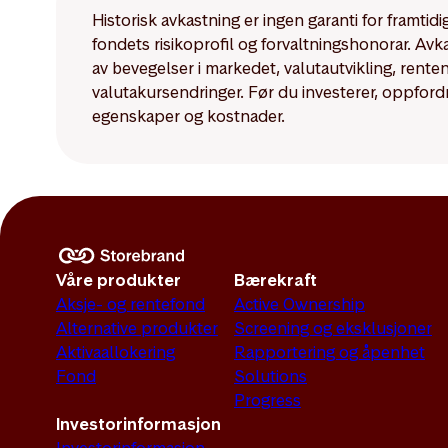
Historisk avkastning er ingen garanti for framti
fondets risikoprofil og forvaltningshonorar. Av
av bevegelser i markedet, valutautvikling, rent
valutakursendringer. Før du investerer, oppford
egenskaper og kostnader.
Våre produkter
Bærekraft
Aksje- og rentefond
Active Ownership
Alternative produkter
Screening og eksklusjoner
Aktivaallokering
Rapportering og åpenhet
Fond
Solutions
Progress
Investorinformasjon