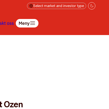
Select market and investor type
akt oss
Meny
 Ozen