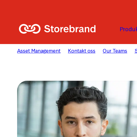
Hopp til hovedinnholdet
Produk
Asset Management
Kontakt oss
Our Teams
S