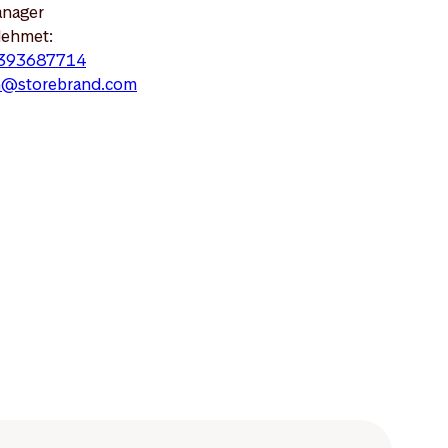
anager
Mehmet:
393687714
@storebrand.com