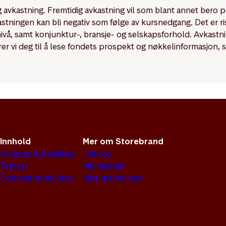
dig avkastning. Fremtidig avkastning vil som blant annet bero 
kastningen kan bli negativ som følge av kursnedgang. Det er r
enivå, samt konjunktur-, bransje- og selskapsforhold. Avkast
rer vi deg til å lese fondets prospekt og nøkkelinformasjon, 
Innhold
Mer om Storebrand
Nyheter & Innsikter
Om oss
Temaer
Vår historie
Dokumentbibliotek
Våre merkevarer