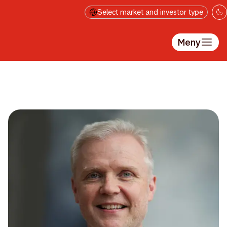
Hopp til hovedinnholdet
Select market and investor type
Meny