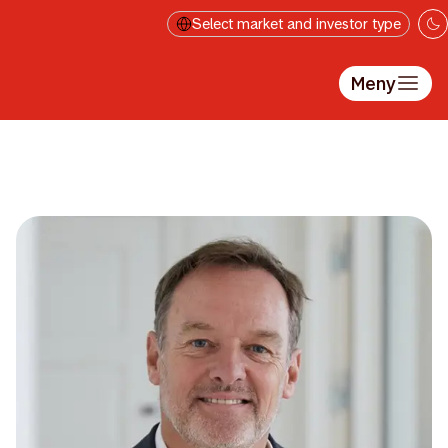
Hopp til hovedinnholdet
Select market and investor type
Meny