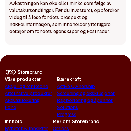
Avkastningen kan øke eller minke som følge av
valutakursendringer. Før du investerer, oppfordrer
vi deg til å lese fondets prospekt og
nøkkelinformasjon, som inneholder ytterligere
detaljer om fondets egenskaper og kostnader.
Våre produkter
Bærekraft
Aksje- og rentefond
Active Ownership
Alternative produkter
Screening og eksklusjoner
Aktivaallokering
Rapportering og åpenhet
Fond
Solutions
Progress
Innhold
Mer om Storebrand
Nyheter & Innsikter
Om oss