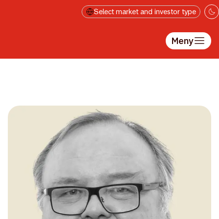
Hopp til hovedinnholdet
Select market and investor type
Meny