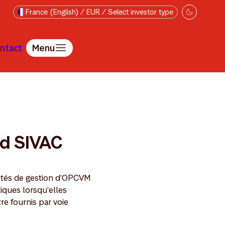
France (English) / EUR / Select investor type
ntact
Menu
nd SIVAC
iétés de gestion d'OPCVM
tiques lorsqu'elles
e fournis par voie