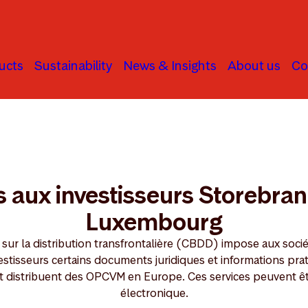
ucts
Sustainability
News & Insights
About us
Co
ties Services for Investors in Storebrand SICAV Luxembourg
s aux investisseurs Storebra
Luxembourg
 sur la distribution transfrontalière (CBDD) impose aux soc
estisseurs certains documents juridiques et informations pra
t distribuent des OPCVM en Europe. Ces services peuvent êtr
électronique.