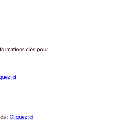
nformations clés pour
quez ici
nds :
Cliquez ici