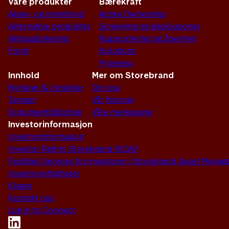
Våre produkter
Bærekraft
Aksje- og rentefond
Active Ownership
Alternative produkter
Screening og eksklusjoner
Aktivaallokering
Rapportering og åpenhet
Fond
Solutions
Progress
Innhold
Mer om Storebrand
Nyheter & Innsikter
Om oss
Temaer
Vår historie
Dokumentbibliotek
Våre merkevarer
Investorinformasjon
Investorinformasjon
Investor Rights Storebrand SICAV
Facilities Services for investorer i Storebrand Asset Man
Investorrettigheter
Klager
Kontakt oss
Log in to Connect