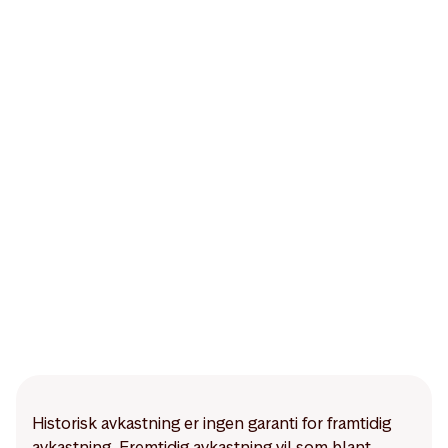
Historisk avkastning er ingen garanti for framtidig
avkastning. Fremtidig avkastning vil som blant