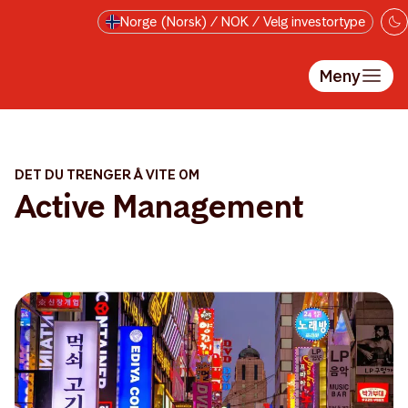
Hopp til hovedinnholdet
Norge (Norsk) / NOK / Velg investortype
Meny
DET DU TRENGER Å VITE OM
Active Management