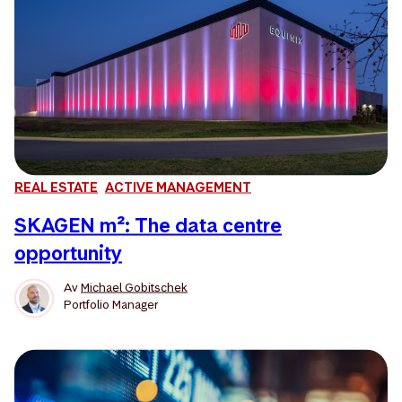
REAL ESTATE
ACTIVE MANAGEMENT
SKAGEN m²: The data centre
opportunity
Av
Michael Gobitschek
Portfolio Manager