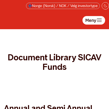
Hopp til hovedinnholdet
Norge (Norsk) / NOK / Velg investortype
Meny
Document Library SICAV
Funds
Annual and Semi Annual