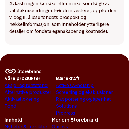
Avkastningen kan øke eller minke som følge av
valutakursendringer. Før du investerer, oppfordrer
vi deg til å lese fondets prospekt og
nøkkelinformasjon, som inneholder ytterligere
detaljer om fondets egenskaper og kostnader.
Våre produkter
Bærekraft
Aksje- og rentefond
Active Ownership
Alternative produkter
Screening og eksklusjoner
Aktivaallokering
Rapportering og åpenhet
Fond
Solutions
Progress
Innhold
Mer om Storebrand
Nyheter & Innsikter
Om oss