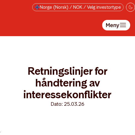
Hopp til hovedinnholdet
Norge (Norsk) / NOK / Velg investortype
Meny
Retningslinjer for
håndtering av
interessekonflikter
Dato: 25.03.26
>