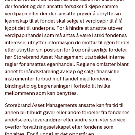
der fondet og den ansatte forsøker å kjøpe samme
verdipapir eller der den ansatte prøver å utnytte sin
kjennskap til at fondet skal selge et verdipapir til å få
kjøpt det til underpris. For å hindre at ansatte utøver
verdipapirhandel som må antas å være i strid fondenes
interesse, utnytter informasjon de mottar til egen fordel
eller utnytter sin posisjon for å oppnå særlige fordeler,
har Storebrand Asset Management utarbeidet interne
regler for ansattes egenhandel. Reglene omfatter blant
annet forhåndsklarering av kjøp og salg i finansielle
instrumenter, forbud mot handel med fondene,
bindingstid og begrensninger i forhold til hvilke
mellommenn som kan benyttes.
Storebrand Asset Managements ansatte kan fra tid til
annen bli tilbudt gaver eller andre fordeler fra fondenes
andelseiere, leverandører eller andre som yter service
overfor forvaltningsselskapet eller fondene som
forvaltes. For å unngå at det oppstår en