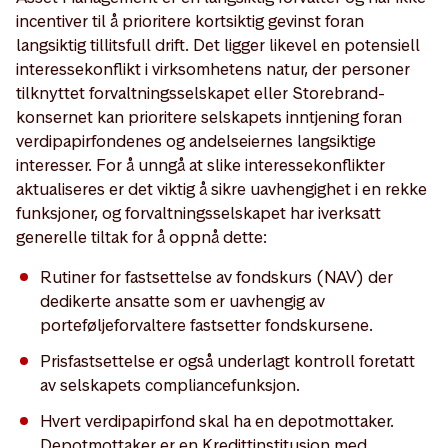
incentiver til å prioritere kortsiktig gevinst foran
langsiktig tillitsfull drift. Det ligger likevel en potensiell
interessekonflikt i virksomhetens natur, der personer
tilknyttet forvaltningsselskapet eller Storebrand-
konsernet kan prioritere selskapets inntjening foran
verdipapirfondenes og andelseiernes langsiktige
interesser. For å unngå at slike interessekonflikter
aktualiseres er det viktig å sikre uavhengighet i en rekke
funksjoner, og forvaltningsselskapet har iverksatt
generelle tiltak for å oppnå dette:
Rutiner for fastsettelse av fondskurs (NAV) der
dedikerte ansatte som er uavhengig av
porteføljeforvaltere fastsetter fondskursene.
Prisfastsettelse er også underlagt kontroll foretatt
av selskapets compliancefunksjon.
Hvert verdipapirfond skal ha en depotmottaker.
Depotmottaker er en Kredittinstitusjon med