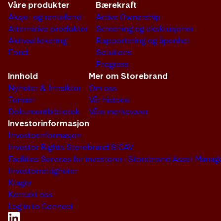
Våre produkter
Bærekraft
Aksje- og rentefond
Active Ownership
Alternative produkter
Screening og eksklusjoner
Aktivaallokering
Rapportering og åpenhet
Fond
Solutions
Progress
Innhold
Mer om Storebrand
Nyheter & Innsikter
Om oss
Temaer
Vår historie
Dokumentbibliotek
Våre merkevarer
Investorinformasjon
Investorinformasjon
Investor Rights Storebrand SICAV
Facilities Services for investorer i Storebrand Asset Man
Investorrettigheter
Klager
Kontakt oss
Log in to Connect