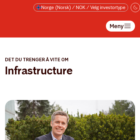
Hopp til hovedinnholdet
Norge (Norsk) / NOK / Velg investortype
Meny
DET DU TRENGER Å VITE OM
Infrastructure