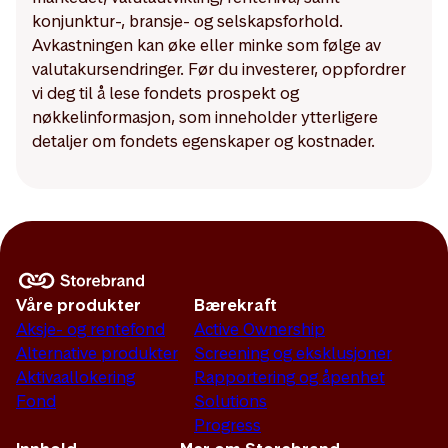
konjunktur-, bransje- og selskapsforhold.
Avkastningen kan øke eller minke som følge av
valutakursendringer. Før du investerer, oppfordrer
vi deg til å lese fondets prospekt og
nøkkelinformasjon, som inneholder ytterligere
detaljer om fondets egenskaper og kostnader.
Våre produkter
Bærekraft
Aksje- og rentefond
Active Ownership
Alternative produkter
Screening og eksklusjoner
Aktivaallokering
Rapportering og åpenhet
Fond
Solutions
Progress