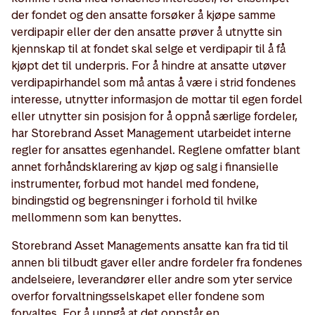
der fondet og den ansatte forsøker å kjøpe samme
verdipapir eller der den ansatte prøver å utnytte sin
kjennskap til at fondet skal selge et verdipapir til å få
kjøpt det til underpris. For å hindre at ansatte utøver
verdipapirhandel som må antas å være i strid fondenes
interesse, utnytter informasjon de mottar til egen fordel
eller utnytter sin posisjon for å oppnå særlige fordeler,
har Storebrand Asset Management utarbeidet interne
regler for ansattes egenhandel. Reglene omfatter blant
annet forhåndsklarering av kjøp og salg i finansielle
instrumenter, forbud mot handel med fondene,
bindingstid og begrensninger i forhold til hvilke
mellommenn som kan benyttes.
Storebrand Asset Managements ansatte kan fra tid til
annen bli tilbudt gaver eller andre fordeler fra fondenes
andelseiere, leverandører eller andre som yter service
overfor forvaltningsselskapet eller fondene som
forvaltes. For å unngå at det oppstår en