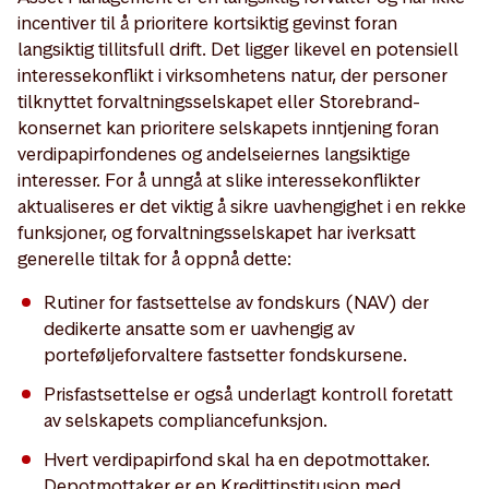
incentiver til å prioritere kortsiktig gevinst foran
langsiktig tillitsfull drift. Det ligger likevel en potensiell
interessekonflikt i virksomhetens natur, der personer
tilknyttet forvaltningsselskapet eller Storebrand-
konsernet kan prioritere selskapets inntjening foran
verdipapirfondenes og andelseiernes langsiktige
interesser. For å unngå at slike interessekonflikter
aktualiseres er det viktig å sikre uavhengighet i en rekke
funksjoner, og forvaltningsselskapet har iverksatt
generelle tiltak for å oppnå dette:
Rutiner for fastsettelse av fondskurs (NAV) der
dedikerte ansatte som er uavhengig av
porteføljeforvaltere fastsetter fondskursene.
Prisfastsettelse er også underlagt kontroll foretatt
av selskapets compliancefunksjon.
Hvert verdipapirfond skal ha en depotmottaker.
Depotmottaker er en Kredittinstitusjon med