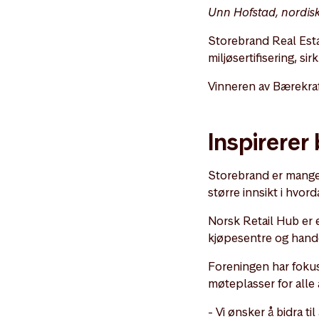
Unn Hofstad, nordisk
Storebrand Real Estat
miljøsertifisering, s
Vinneren av Bærekra
Inspirerer
Storebrand er mangeå
større innsikt i hvor
Norsk Retail Hub er e
kjøpesentre og hande
Foreningen har fokus
møteplasser for alle 
- Vi ønsker å bidra t