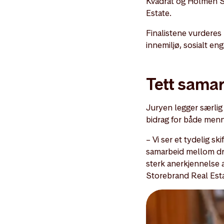
Kvadrat og Holmen Se
Estate.
Finalistene vurderes 
innemiljø, sosialt e
Tett sama
Juryen legger særlig
bidrag for både menn
– Vi ser et tydelig s
samarbeid mellom drif
sterk anerkjennelse a
Storebrand Real Esta