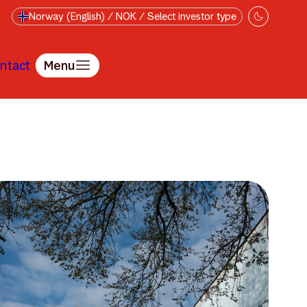
Norway (English) / NOK / Select investor type
ntact
Menu