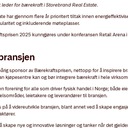
 leder for bærekraft i Storebrand Real Estate.
e har gjennom flere år prioritert tiltak innen energieffektivis
irkularitet og inkluderende møteplasser.
ftsprisen 2025 kunngjøres under konferansen Retail Arena i
 bransjen
rig sponsor av Bærekraftsprisen, nettopp for å inspirere bra
dan kjøpesentre kan og bør integrere bærekraft i hele virkso
n forening for alle som driver fysisk handel i Norge; både eie
lsområder, leietakere og leverandører til bransjen.
 på å videreutvikle bransjen, blant annet ved å skape enga
aktører.
il å skape nye og innovative løsninger og tanker når det gjel