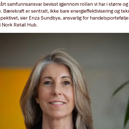
 vårt samfunnsansvar bevisst igjennom rollen vi har i større o
 Bærekraft er sentralt, ikke bare energieffektivisering og te
spektivet, sier Enza Sundbye, ansvarlig for handelsportefølj
i Nork Retail Hub.