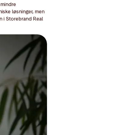
g mindre
kniske løsninger, men
en i Storebrand Real