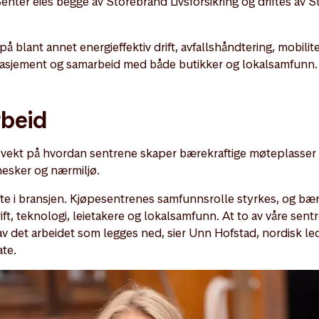
nter eies begge av Storebrand Livsforsikring og driftes av 
på blant annet energieffektiv drift, avfallshåndtering, mobilit
ngasjement og samarbeid med både butikker og lokalsamfunn.
rbeid
 vekt på hvordan sentrene skaper bærekraftige møteplasser og
esker og nærmiljø.
kifte i bransjen. Kjøpesentrenes samfunnsrolle styrkes, og bær
t, teknologi, leietakere og lokalsamfunn. At to av våre sentre 
v det arbeidet som legges ned, sier Unn Hofstad, nordisk led
te.