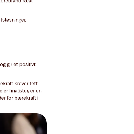
Storebrand Real
etsløsninger,
 gir et positivt
ekraft krever tett
er finalister, er en
er for bærekraft i