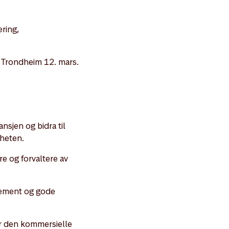
ering,
 Trondheim 12. mars.
nsjen og bidra til
mheten.
re og forvaltere av
sjement og gode
der den kommersielle