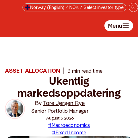
Skip to main content
Norway (English) / NOK / Select investor type
Menu
ASSET ALLOCATION
3 min read time
Ukentlig
markedsoppdatering
By
Tore Jørgen Rye
Senior Portfolio Manager
August 3 2026
#Macroeconomics
#Fixed Income