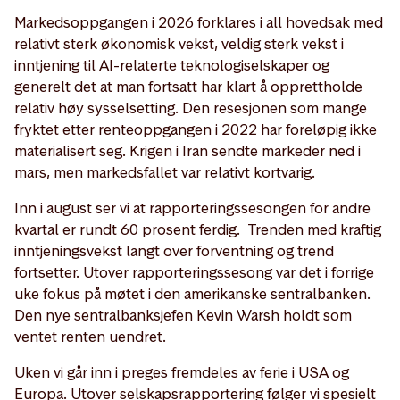
Markedsoppgangen i 2026 forklares i all hovedsak med
relativt sterk økonomisk vekst, veldig sterk vekst i
inntjening til AI-relaterte teknologiselskaper og
generelt det at man fortsatt har klart å opprettholde
relativ høy sysselsetting. Den resesjonen som mange
fryktet etter renteoppgangen i 2022 har foreløpig ikke
materialisert seg. Krigen i Iran sendte markeder ned i
mars, men markedsfallet var relativt kortvarig.
Inn i august ser vi at rapporteringssesongen for andre
kvartal er rundt 60 prosent ferdig. Trenden med kraftig
inntjeningsvekst langt over forventning og trend
fortsetter. Utover rapporteringssesong var det i forrige
uke fokus på møtet i den amerikanske sentralbanken.
Den nye sentralbanksjefen Kevin Warsh holdt som
ventet renten uendret.
Uken vi går inn i preges fremdeles av ferie i USA og
Europa. Utover selskapsrapportering følger vi spesielt