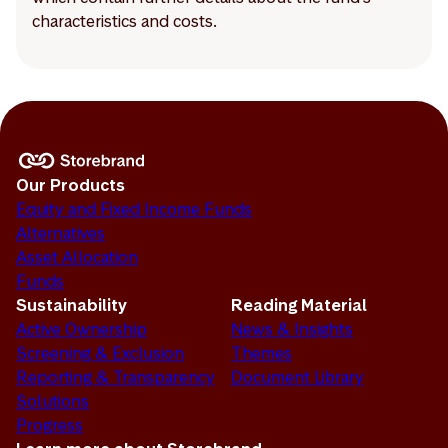
characteristics and costs.
Our Products
Equity and Fixed Income Funds
Alternatives
Asset Allocation
Funds
Sustainability
Reading Material
Active Ownership
News & Insights
Screening & Exclusion
Themes
Reporting & Transparency
Document Library
Solutions
Progress